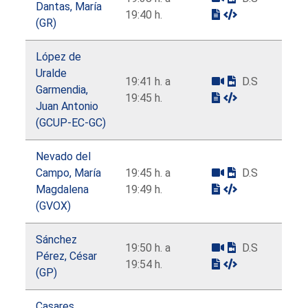
Dantas, María
19:40 h.
(GR)
López de
Uralde
19:41 h. a
D.S
Garmendia,
19:45 h.
Juan Antonio
(GCUP-EC-GC)
Nevado del
Campo, María
19:45 h. a
D.S
Magdalena
19:49 h.
(GVOX)
Sánchez
19:50 h. a
D.S
Pérez, César
19:54 h.
(GP)
Casares