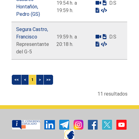
19:54 h. a
D.S
Hontañón,
19:59 h.
Pedro (GS)
Segura Castro,
Francisco
19:59 h. a
D.S
Representante
20:18 h.
del G-5
<<
<
1
>
>>
11 resultados