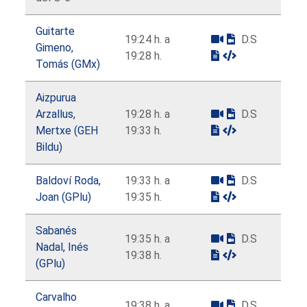
Guitarte
19:24 h. a
D.S
Gimeno,
19:28 h.
Tomás (GMx)
Aizpurua
Arzallus,
19:28 h. a
D.S
Mertxe (GEH
19:33 h.
Bildu)
Baldoví Roda,
19:33 h. a
D.S
Joan (GPlu)
19:35 h.
Sabanés
19:35 h. a
D.S
Nadal, Inés
19:38 h.
(GPlu)
Carvalho
19:38 h. a
D.S