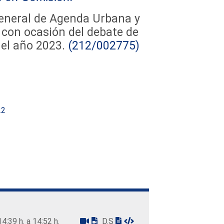
General de Agenda Urbana y
 con ocasión del debate de
el año 2023.
(212/002775)
22
14:39 h. a 14:52 h.
D.S