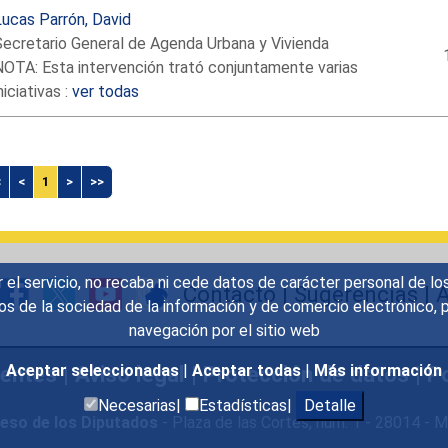
ucas Parrón, David
Secretario General de Agenda Urbana y Vivienda
NOTA: Esta intervención trató conjuntamente varias
niciativas :
ver todas
<
<
1
>
>>
r el servicio, no recaba ni cede datos de carácter personal de lo
Contacto
|
Sugerencias
|
A
icios de la sociedad de la información y de comercio electrónic
navegación por el sitio web
uentes
|
Aviso legal
|
Protección de datos
|
Po
Aceptar seleccionadas
|
Aceptar todas
|
Más información
Necesarias|
Estadísticas|
Detalle
eso de los Diputados
- Plaza de las Cortes, núm. 1 - 28014 -