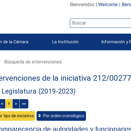
Bienvenidos |
Welcome
|
Benv
n de la Cámara
La Institución
Información y 
Búsqueda de intervenciones
ervenciones de la iniciativa 212/0027
 Legislatura (2019-2023)
<
1
>
>>
r tipo de iniciativa
Por orden cronológico
mparecencia de autoridades y funcionario