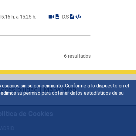
15:16 h. a 15:25 h.
D.S
6 resultados
s usuarios sin su conocimiento. Conforme a lo dispuesto en el
ccesibilidad
|
Mapa Web
o, pedimos su permiso para obtener datos estadísticos de su
lítica de Cookies
 MADRID