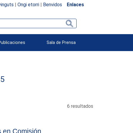
inguts
|
Ongi etorri
|
Benvidos
Enlaces
Publicaciones
Sala de Prensa
75
6 resultados
s en Comisión.