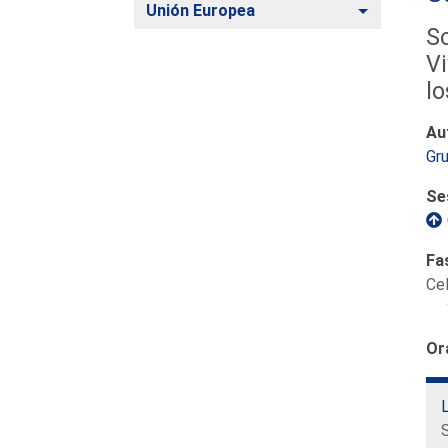
Alternar
Unión Europea
So
Vi
lo
Au
Gru
Se
Fa
Ce
Or
L