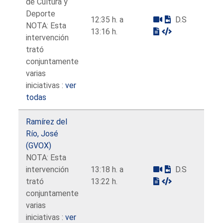
de Cultura y
Deporte
12:35 h. a
D.S
NOTA: Esta
13:16 h.
intervención
trató
conjuntamente
varias
iniciativas :
ver
todas
Ramírez del
Río, José
(GVOX)
NOTA: Esta
intervención
13:18 h. a
D.S
trató
13:22 h.
conjuntamente
varias
iniciativas :
ver