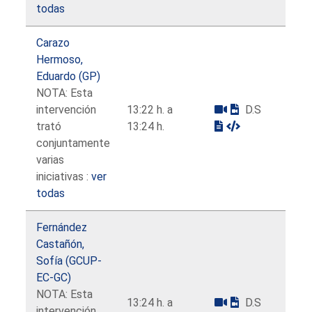
todas
Carazo
Hermoso,
Eduardo (GP)
NOTA: Esta
intervención
13:22 h. a
D.S
trató
13:24 h.
conjuntamente
varias
iniciativas :
ver
todas
Fernández
Castañón,
Sofía (GCUP-
EC-GC)
NOTA: Esta
13:24 h. a
D.S
intervención