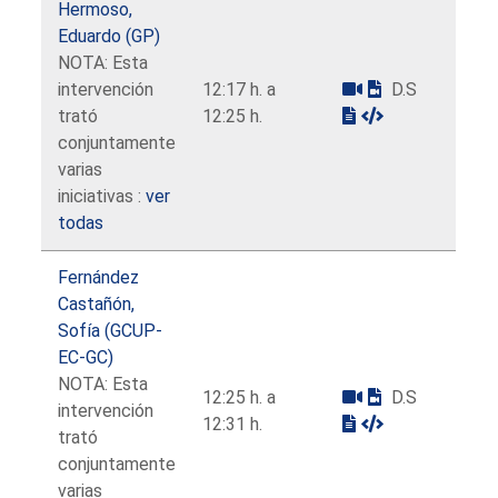
Hermoso,
Eduardo (GP)
NOTA: Esta
intervención
12:17 h. a
D.S
trató
12:25 h.
conjuntamente
varias
iniciativas :
ver
todas
Fernández
Castañón,
Sofía (GCUP-
EC-GC)
NOTA: Esta
12:25 h. a
D.S
intervención
12:31 h.
trató
conjuntamente
varias