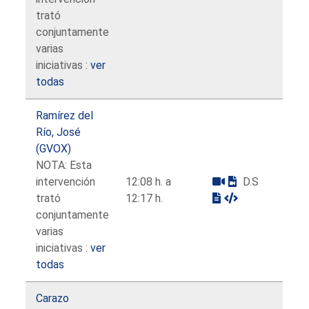
trató
conjuntamente
varias
iniciativas :
ver
todas
Ramírez del
Río, José
(GVOX)
NOTA: Esta
intervención
12:08 h. a
D.S
trató
12:17 h.
conjuntamente
varias
iniciativas :
ver
todas
Carazo