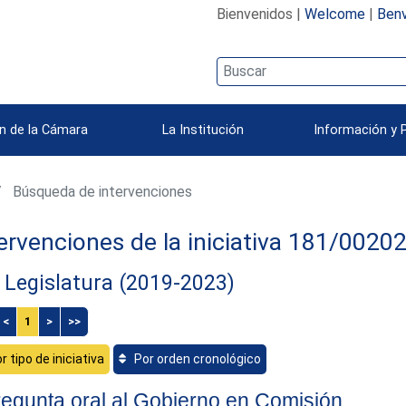
Bienvenidos |
Welcome
|
Benv
n de la Cámara
La Institución
Información y 
Búsqueda de intervenciones
ervenciones de la iniciativa 181/0020
 Legislatura (2019-2023)
<
1
>
>>
r tipo de iniciativa
Por orden cronológico
egunta oral al Gobierno en Comisión.