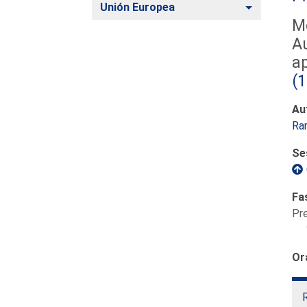
Alternar
Unión Europea
M
A
ap
(
Au
Ra
Se
Fa
Pr
Or