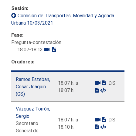
Sesión:
Comisión de Transportes, Movilidad y Agenda
Urbana 10/03/2021
Fase:
Pregunta-contestación
18:07-18:13
Oradores:
Ramos Esteban,
18:07 h. a
D.S
César Joaquín
18:07 h.
(GS)
Vázquez Torrón,
Sergio
18:07 h. a
D.S
Secretario
18:10 h.
General de