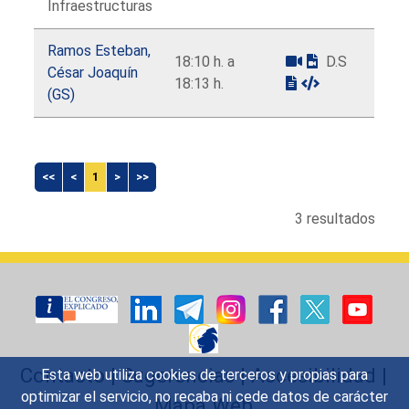
Infraestructuras
Ramos Esteban,
18:10 h. a
D.S
César Joaquín
18:13 h.
(GS)
<<
<
1
>
>>
3 resultados
Contacto
|
Sugerencias
|
Accesibilidad
|
Esta web utiliza cookies de terceros y propias para
optimizar el servicio, no recaba ni cede datos de carácter
Mapa Web