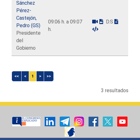
Sánchez
Pérez-
Castejón,
09:06 h. a 09:07
D.S
Pedro (GS)
h.
Presidente
del
Gobierno
<<
<
1
>
>>
3 resultados