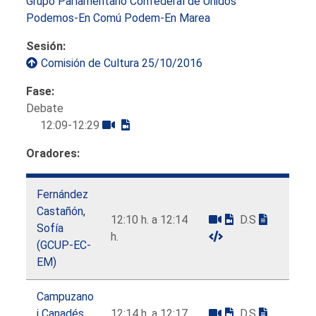
Grupo Parlamentario Confederal de Unidos
Podemos-En Comú Podem-En Marea
Sesión:
Comisión de Cultura 25/10/2016
Fase:
Debate
12:09-12:29
Oradores:
Fernández
Castañón,
12:10 h. a 12:14
D.S
Sofía
h.
(GCUP-EC-
EM)
Campuzano
i Canadés,
12:14 h. a 12:17
D.S