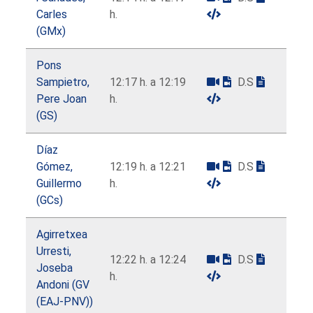
Carles
h.
(GMx)
Pons
Sampietro,
12:17 h. a 12:19
D.S
Pere Joan
h.
(GS)
Díaz
Gómez,
12:19 h. a 12:21
D.S
Guillermo
h.
(GCs)
Agirretxea
Urresti,
12:22 h. a 12:24
D.S
Joseba
h.
Andoni (GV
(EAJ-PNV))