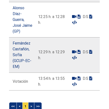
Alonso
Díaz-
12:25 h. a 12:28
D.S
Guerra,
h.
José Jaime
(GP)
Fernández
Castañón,
12:29 h. a 12:29
D.S
Sofía
h.
(GCUP-EC-
EM)
13:54 h. a 13:55
D.S
Votación
h.
<<
<
1
>
>>