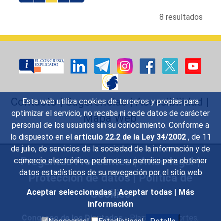
8 resultados
Contacto
|
Sugerencias
|
Accesibilidad
|
Esta web utiliza cookies de terceros y propias para
optimizar el servicio, no recaba ni cede datos de carácter
Mapa Web
personal de los usuarios sin su conocimiento. Conforme a
lo dispuesto en el
artículo 22.2 de la Ley 34/2002
, de 11
de julio, de servicios de la sociedad de la información y de
Preguntas Frecuentes
|
Aviso legal
|
comercio electrónico, pedimos su permiso para obtener
datos estadísticos de su navegación por el sitio web
Protección de datos
|
Política de
Cookies
Aceptar seleccionadas
|
Aceptar todas
|
Más
información
Congreso de los Diputados
- Plaza de las Cortes,