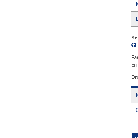
M
Se
Fa
En
Or
M
<