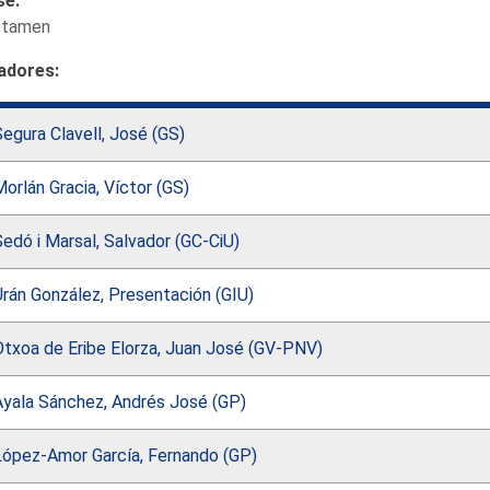
se:
ctamen
adores:
egura Clavell, José (GS)
orlán Gracia, Víctor (GS)
edó i Marsal, Salvador (GC-CiU)
rán González, Presentación (GIU)
Otxoa de Eribe Elorza, Juan José (GV-PNV)
Ayala Sánchez, Andrés José (GP)
López-Amor García, Fernando (GP)