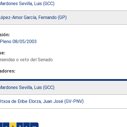
ardones Sevilla, Luis (GCC)
López-Amor García, Fernando (GP)
sión:
Pleno 08/05/2003
se:
miendas o veto del Senado
adores:
ardones Sevilla, Luis (GCC)
Otxoa de Eribe Elorza, Juan José (GV-PNV)
<
<
1
2
>
>>