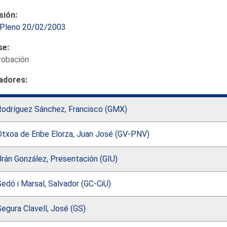
sión:
Pleno 20/02/2003
se:
robación
adores:
Rodríguez Sánchez, Francisco (GMX)
Otxoa de Eribe Elorza, Juan José (GV-PNV)
rán González, Presentación (GIU)
edó i Marsal, Salvador (GC-CiU)
egura Clavell, José (GS)