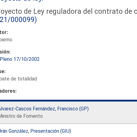
oyecto de Ley reguladora del contrato de 
121/000099)
tor:
bierno
sión:
Pleno 17/10/2002
se:
bate de totalidad
adores:
Álvarez-Cascos Fernández, Francisco (GP)
Ministro de Fomento
rán González, Presentación (GIU)