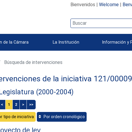
Bienvenidos |
Welcome
|
Benv
n de la Cámara
La Institución
Información y 
Búsqueda de intervenciones
ervenciones de la iniciativa 121/0000
 Legislatura (2000-2004)
<
1
2
>
>>
r tipo de iniciativa
Por orden cronológico
oyecto de ley.