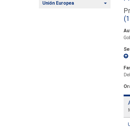
Alternar
Unión Europea
Pr
(
Au
Go
Se
Fa
De
Or
U