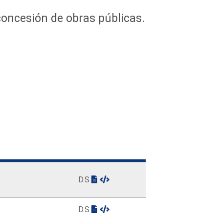
concesión de obras públicas.
D.S
D.S