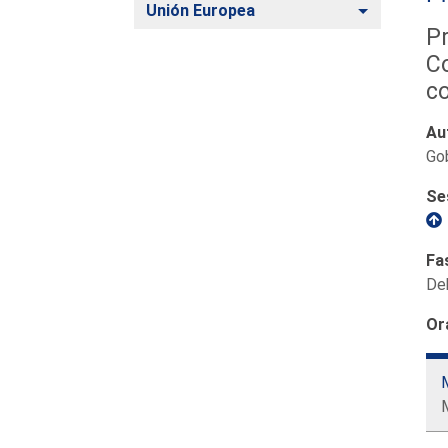
Alternar
Unión Europea
Pr
Co
co
Au
Go
Se
Fa
De
Or