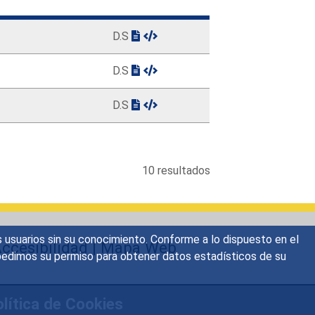
D.S
D.S
D.S
10 resultados
s usuarios sin su conocimiento. Conforme a lo dispuesto en el
ccesibilidad
|
Mapa Web
o, pedimos su permiso para obtener datos estadísticos de su
lítica de Cookies