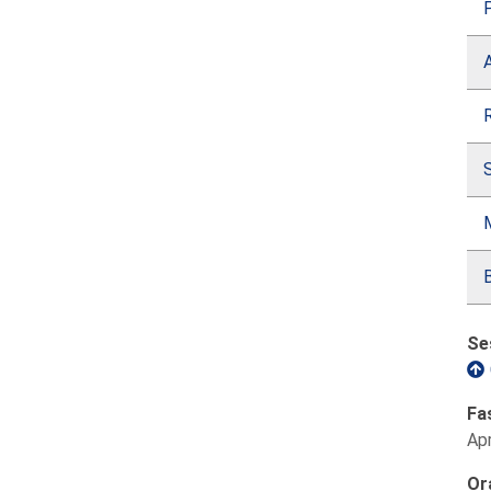
R
S
B
Se
Fa
Apr
Or