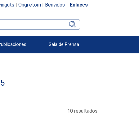
inguts
|
Ongi etorri
|
Benvidos
Enlaces
Publicaciones
Sala de Prensa
85
10 resultados