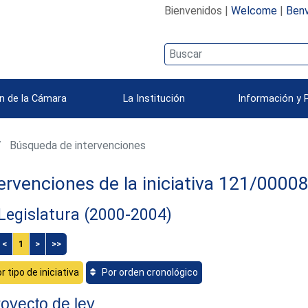
Bienvenidos |
Welcome
|
Benv
n de la Cámara
La Institución
Información y 
Búsqueda de intervenciones
ervenciones de la iniciativa 121/0000
 Legislatura (2000-2004)
<
1
>
>>
r tipo de iniciativa
Por orden cronológico
oyecto de ley.