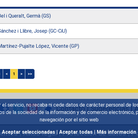
el i Queralt, Germà (GS)
ánchez i Llibre, Josep (GC-CiU)
Martínez-Pujalte López, Vicente (GP)
<
<
1
>
>>
r el servicio, no recaba ni cede datos de carácter personal de lo
Contacto
|
Sugerencias
|
A
icios de la sociedad de la información y de comercio electrónic
navegación por el sitio web
uentes
|
Aviso legal
|
Protección de datos
|
Po
Aceptar seleccionadas
|
Aceptar todas
|
Más información