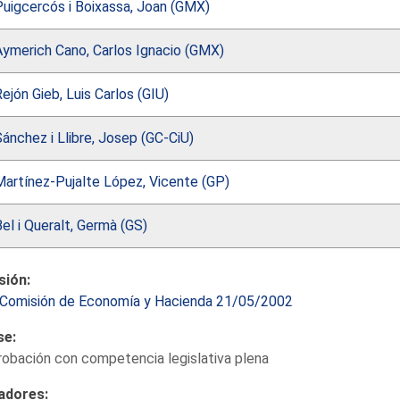
Puigcercós i Boixassa, Joan (GMX)
Aymerich Cano, Carlos Ignacio (GMX)
ejón Gieb, Luis Carlos (GIU)
ánchez i Llibre, Josep (GC-CiU)
Martínez-Pujalte López, Vicente (GP)
el i Queralt, Germà (GS)
sión:
Comisión de Economía y Hacienda 21/05/2002
se:
obación con competencia legislativa plena
adores: