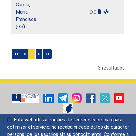
García,
María
D.S
Francisca
(GS)
<<
<
1
>
>>
3 resultados
Contacto
|
Sugerencias
|
Accesibilidad
|
Esta web utiliza cookies de terceros y propias para
optimizar el servicio, no recaba ni cede datos de carácter
Mapa Web
personal de los usuarios sin su conocimiento. Conforme a