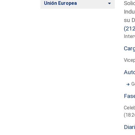
Soli
Alternar
Unión Europea
Indu
su D
(21
Inter
Car
Vicep
Aut
G
Fas
Cele
(18:2
Diar