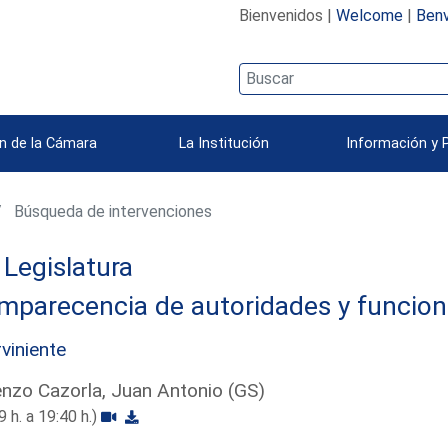
Bienvenidos |
Welcome
|
Benv
n de la Cámara
La Institución
Información y 
Búsqueda de intervenciones
Legislatura
mparecencia de autoridades y funcion
rviniente
nzo Cazorla, Juan Antonio (GS)
9 h. a 19:40 h.)