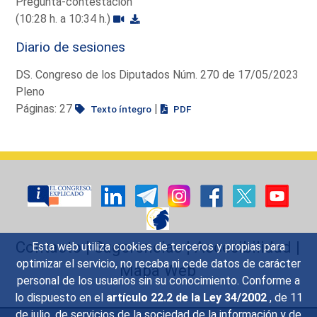
Pregunta-contestación
(10:28 h. a 10:34 h.)
Diario de sesiones
DS. Congreso de los Diputados Núm. 270 de 17/05/2023
Pleno
Páginas: 27
|
Texto íntegro
PDF
Contacto
|
Sugerencias
|
Accesibilidad
|
Esta web utiliza cookies de terceros y propias para
optimizar el servicio, no recaba ni cede datos de carácter
Mapa Web
personal de los usuarios sin su conocimiento. Conforme a
lo dispuesto en el
artículo 22.2 de la Ley 34/2002
, de 11
de julio, de servicios de la sociedad de la información y de