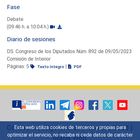
Fase
Debate
(09:46 h. a 10:04 h.)
Diario de sesiones
DS. Congreso de los Diputados Núm. 892 de 09/05/2023
Comisión de Interior
Páginas: 5
|
Texto íntegro
PDF
Contacto
|
Sugerencias
|
Accesibilidad
|
Esta web utiliza cookies de terceros y propias para
optimizar el servicio, no recaba ni cede datos de carácter
Mapa Web