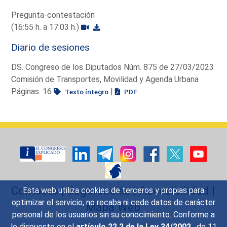
Pregunta-contestación
(16:55 h. a 17:03 h.)
Diario de sesiones
DS. Congreso de los Diputados Núm. 875 de 27/03/2023
Comisión de Transportes, Movilidad y Agenda Urbana
Páginas: 16
|
Texto íntegro
PDF
Contacto
|
Sugerencias
|
Accesibilidad
|
Esta web utiliza cookies de terceros y propias para
optimizar el servicio, no recaba ni cede datos de carácter
Mapa Web
personal de los usuarios sin su conocimiento. Conforme a
lo dispuesto en el
artículo 22.2 de la Ley 34/2002
, de 11