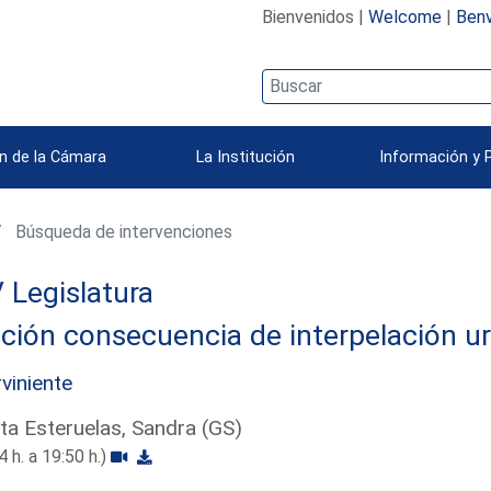
Bienvenidos |
Welcome
|
Benv
n de la Cámara
La Institución
Información y 
Búsqueda de intervenciones
 Legislatura
ción consecuencia de interpelación u
rviniente
ta Esteruelas, Sandra (GS)
4 h. a 19:50 h.)