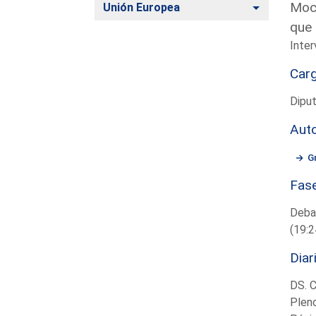
Moci
Alternar
Unión Europea
que 
Inter
Car
Diput
Aut
G
Fas
Deba
(19:2
Diar
DS. 
Plen