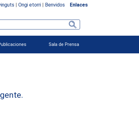
inguts
|
Ongi etorri
|
Benvidos
Enlaces
Publicaciones
Sala de Prensa
rgente.