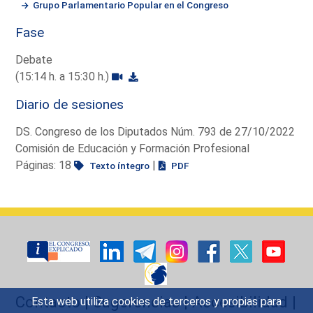
Grupo Parlamentario Popular en el Congreso
Fase
Debate
(15:14 h. a 15:30 h.)
Diario de sesiones
DS. Congreso de los Diputados Núm. 793 de 27/10/2022
Comisión de Educación y Formación Profesional
Páginas: 18
|
Texto íntegro
PDF
Contacto
|
Sugerencias
|
Accesibilidad
|
Esta web utiliza cookies de terceros y propias para