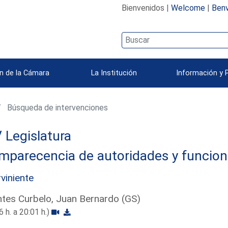
Bienvenidos |
Welcome
|
Benv
n de la Cámara
La Institución
Información y 
Búsqueda de intervenciones
 Legislatura
mparecencia de autoridades y funcion
rviniente
tes Curbelo, Juan Bernardo (GS)
6 h. a 20:01 h.)