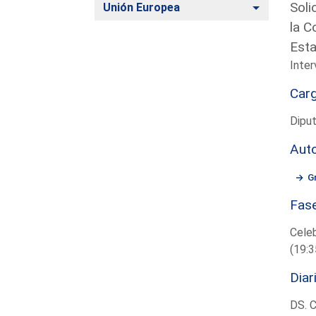
Soli
Alternar
Unión Europea
la C
Esta
Inter
Car
Diput
Aut
G
Fas
Cele
(19:3
Diar
DS. 