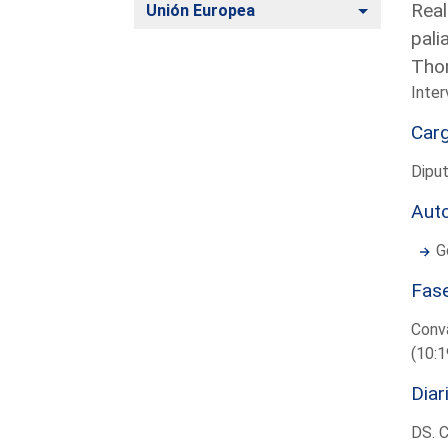
Real
Alternar
Unión Europea
pali
Tho
Inter
Car
Diput
Aut
G
Fas
Conva
(10:1
Diar
DS. 