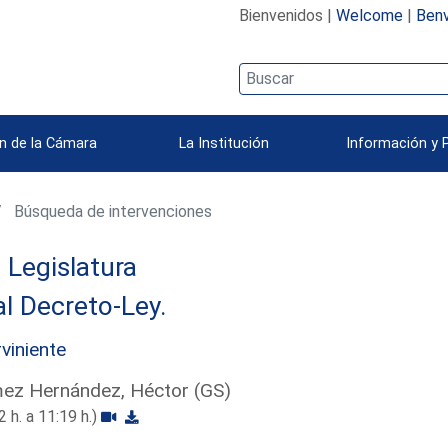
Bienvenidos |
Welcome
|
Benv
n de la Cámara
La Institución
Información y 
Búsqueda de intervenciones
I Legislatura
l Decreto-Ley.
rviniente
ez Hernández, Héctor (GS)
2 h. a 11:19 h.)