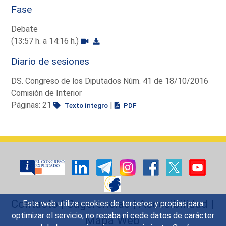
Fase
Debate
(13:57 h. a 14:16 h.)
Diario de sesiones
DS. Congreso de los Diputados Núm. 41 de 18/10/2016
Comisión de Interior
Páginas: 21
|
Texto íntegro
PDF
Contacto
|
Sugerencias
|
Accesibilidad
|
Esta web utiliza cookies de terceros y propias para
optimizar el servicio, no recaba ni cede datos de carácter
Mapa Web