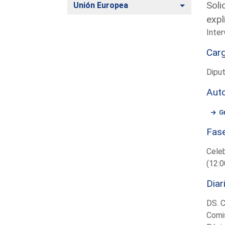
Soli
Alternar
Unión Europea
expl
Inter
Car
Diput
Aut
G
Fas
Cele
(12:0
Diar
DS. 
Comi