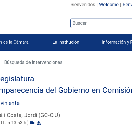
Bienvenidos |
Welcome
|
Benv
n de la Cámara
La Institución
Información y 
Búsqueda de intervenciones
egislatura
parecencia del Gobierno en Comisión 
rviniente
à i Costa, Jordi (GC-CiU)
0 h. a 13:53 h.)