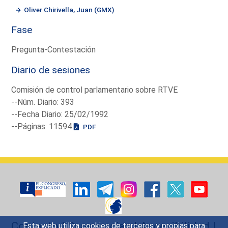
Oliver Chirivella, Juan (GMX)
Fase
Pregunta-Contestación
Diario de sesiones
Comisión de control parlamentario sobre RTVE
--Núm. Diario: 393
--Fecha Diario: 25/02/1992
--Páginas: 11594
PDF
Contacto
|
Sugerencias
|
Accesibilidad
|
Esta web utiliza cookies de terceros y propias para