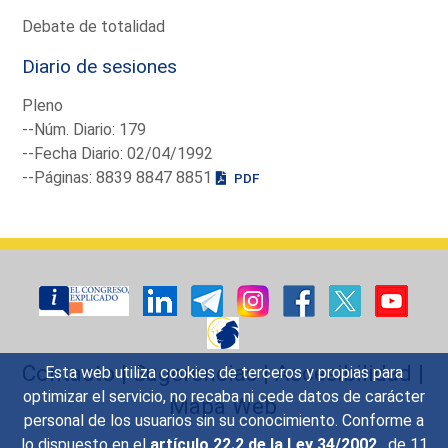
Debate de totalidad
Diario de sesiones
Pleno
--Núm. Diario: 179
--Fecha Diario: 02/04/1992
--Páginas: 8839 8847 8851
PDF
Contacto
|
Sugerencias
|
Accesibilidad
|
Esta web utiliza cookies de terceros y propias para
optimizar el servicio, no recaba ni cede datos de carácter
Mapa Web
personal de los usuarios sin su conocimiento. Conforme a
lo dispuesto en el
artículo 22.2 de la Ley 34/2002
, de 11