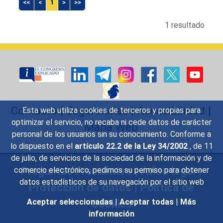
<<
<
1
>
>>
1 resultado
Contacto
|
Sugerencias
|
Accesibilidad
|
Esta web utiliza cookies de terceros y propias para
optimizar el servicio, no recaba ni cede datos de carácter
Mapa Web
personal de los usuarios sin su conocimiento. Conforme a
lo dispuesto en el
artículo 22.2 de la Ley 34/2002
, de 11
de julio, de servicios de la sociedad de la información y de
Preguntas Frecuentes
|
Aviso legal
|
comercio electrónico, pedimos su permiso para obtener
datos estadísticos de su navegación por el sitio web
Protección de datos
|
Política de
Cookies
Aceptar seleccionadas
|
Aceptar todas
|
Más
información