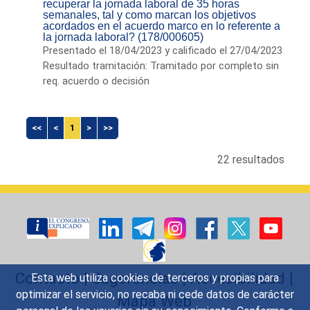
recuperar la jornada laboral de 35 horas
semanales, tal y como marcan los objetivos
acordados en el acuerdo marco en lo referente a
la jornada laboral? (178/000605)
Presentado el 18/04/2023 y calificado el 27/04/2023
Resultado tramitación: Tramitado por completo sin
req. acuerdo o decisión
<<
<
1
>
>>
22 resultados
Contacto
|
Sugerencias
|
Accesibilidad
|
Esta web utiliza cookies de terceros y propias para
optimizar el servicio, no recaba ni cede datos de carácter
Mapa Web