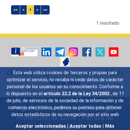
<<
<
1
>
>>
1 resultado
Contacto
|
Sugerencias
|
Accesibilidad
|
Esta web utiliza cookies de terceros y propias para
optimizar el servicio, no recaba ni cede datos de carácter
Mapa Web
personal de los usuarios sin su conocimiento. Conforme a
lo dispuesto en el
artículo 22.2 de la Ley 34/2002
, de 11
de julio, de servicios de la sociedad de la información y de
Preguntas Frecuentes
|
Aviso legal
|
comercio electrónico, pedimos su permiso para obtener
datos estadísticos de su navegación por el sitio web
Protección de datos
|
Política de
Cookies
Aceptar seleccionadas
|
Aceptar todas
|
Más