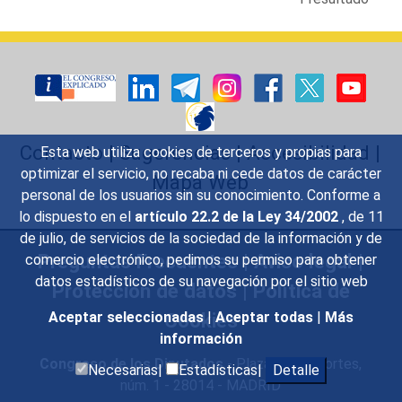
Contacto
|
Sugerencias
|
Accesibilidad
|
Esta web utiliza cookies de terceros y propias para
optimizar el servicio, no recaba ni cede datos de carácter
Mapa Web
personal de los usuarios sin su conocimiento. Conforme a
lo dispuesto en el
artículo 22.2 de la Ley 34/2002
, de 11
de julio, de servicios de la sociedad de la información y de
Preguntas Frecuentes
|
Aviso legal
|
comercio electrónico, pedimos su permiso para obtener
datos estadísticos de su navegación por el sitio web
Protección de datos
|
Política de
Cookies
Aceptar seleccionadas
|
Aceptar todas
|
Más
información
Congreso de los Diputados
- Plaza de las Cortes,
Necesarias|
Estadísticas|
Detalle
núm. 1 - 28014 - MADRID