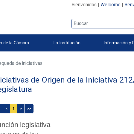
Bienvenidos |
Welcome
|
Benv
n de la Cámara
La Institución
Información y 
queda de iniciativas
niciativas de Origen de la Iniciativa 2
egislatura
<
<
1
>
>>
nción legislativa