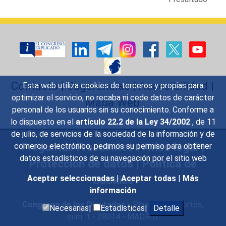
Contacto
|
Sugerencias
|
Accesibilidad
|
Esta web utiliza cookies de terceros y propias para
optimizar el servicio, no recaba ni cede datos de carácter
Mapa Web
personal de los usuarios sin su conocimiento. Conforme a
lo dispuesto en el
artículo 22.2 de la Ley 34/2002
, de 11
de julio, de servicios de la sociedad de la información y de
Preguntas Frecuentes
|
Aviso legal
|
comercio electrónico, pedimos su permiso para obtener
datos estadísticos de su navegación por el sitio web
Protección de datos
|
Política de
Cookies
Aceptar seleccionadas
|
Aceptar todas
|
Más
información
Congreso de los Diputados
- Plaza de las Cortes,
Necesarias|
Estadísticas|
Detalle
núm. 1 - 28014 - MADRID