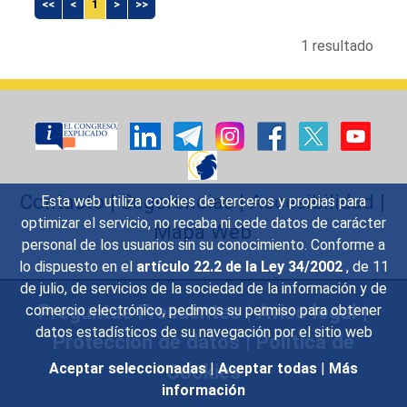
<<
<
1
>
>>
1 resultado
Contacto
|
Sugerencias
|
Accesibilidad
|
Esta web utiliza cookies de terceros y propias para
optimizar el servicio, no recaba ni cede datos de carácter
Mapa Web
personal de los usuarios sin su conocimiento. Conforme a
lo dispuesto en el
artículo 22.2 de la Ley 34/2002
, de 11
de julio, de servicios de la sociedad de la información y de
Preguntas Frecuentes
|
Aviso legal
|
comercio electrónico, pedimos su permiso para obtener
datos estadísticos de su navegación por el sitio web
Protección de datos
|
Política de
Cookies
Aceptar seleccionadas
|
Aceptar todas
|
Más
información