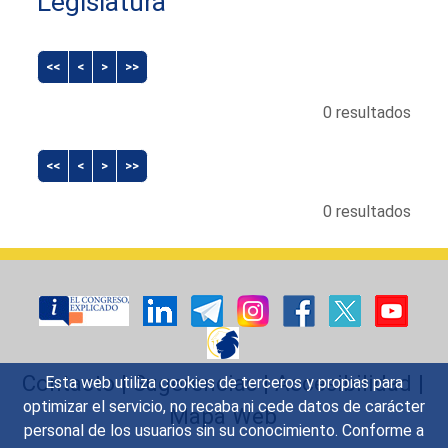
Legislatura
<<
<
>
>>
0 resultados
<<
<
>
>>
0 resultados
Contacto
|
Sugerencias
|
Accesibilidad
|
Esta web utiliza cookies de terceros y propias para
optimizar el servicio, no recaba ni cede datos de carácter
Mapa Web
personal de los usuarios sin su conocimiento. Conforme a