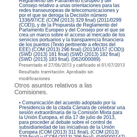
Reglamento del Parlamento Europeo y del
Consejo relativo a unas orientaciones para las
redes transeuropeas de telecomunicaciones y
por el que se deroga la Decisión número
1336/97/CE (COM (2013) 329 final) (2011/0299
(COD)), y de la Propuesta de Reglamento del
Parlamento Europeo y del Consejo por el que se
crea un marco sobre el acceso al mercado de los
servicios portuarios y la transparencia financiera
de los puertos (Texto pertinente a efectos del
EEE) (COM (2013) 296 final) (2013/0157 (COD))
(SWD (2013) 181 final) (SWD (2013) 182 final)
(SWD (2013) 183 final). (062/000089)
Presentado el 27/06/2013 y calificado el 01/07/2013
Resultado tramitación: Aprobado sin
modificaciones
Otros asuntos relativos a las
Comisiones.
• Comunicación del acuerdo adoptado por la
Presidencia de la citada Cámara de celebrar una
sesión extraordinaria de la Comisión Mixta para
la Unión Europea, el día 17 de julio de 2013,
para proceder al debate sobre el control de
subsidiariedad de las iniciativas de la Unión
Europea (COM (2013) 311 final), (COM (2013)
329 final) y (COM (2013) 296 final). (049/000147)