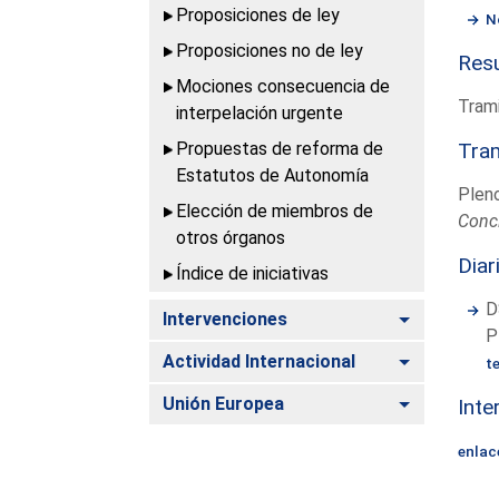
Proposiciones de ley
N
Proposiciones no de ley
Resu
Mociones consecuencia de
Trami
interpelación urgente
Propuestas de reforma de
Tram
Estatutos de Autonomía
Plen
Elección de miembros de
Conc
otros órganos
Diar
Índice de iniciativas
D
Alternar
Intervenciones
P
Alternar
Actividad Internacional
t
Alternar
Unión Europea
Inte
enlac