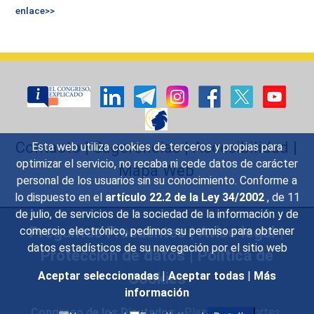
enlace>>
Contacto
|
Sugerencias
|
Accesibilidad
|
Esta web utiliza cookies de terceros y propias para
optimizar el servicio, no recaba ni cede datos de carácter
Mapa Web
personal de los usuarios sin su conocimiento. Conforme a
lo dispuesto en el
artículo 22.2 de la Ley 34/2002
, de 11
de julio, de servicios de la sociedad de la información y de
Preguntas Frecuentes
|
Aviso legal
|
comercio electrónico, pedimos su permiso para obtener
datos estadísticos de su navegación por el sitio web
Protección de datos
|
Política de
Cookies
Aceptar seleccionadas
|
Aceptar todas
|
Más
información
Congreso de los Diputados
- Plaza de las Cortes,