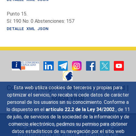
Punto 15.
Sí: 190 No: 0 Abstenciones: 157
DETALLE
XML
JSON
Contacto
|
Sugerencias
|
Accesibilidad
|
Esta web utiliza cookies de terceros y propias para
optimizar el servicio, no recaba ni cede datos de carácter
Mapa Web
personal de los usuarios sin su conocimiento. Conforme a
lo dispuesto en el
artículo 22.2 de la Ley 34/2002
, de 11
de julio, de servicios de la sociedad de la información y de
Preguntas Frecuentes
|
Aviso legal
|
comercio electrónico, pedimos su permiso para obtener
datos estadísticos de su navegación por el sitio web
Protección de datos
|
Política de