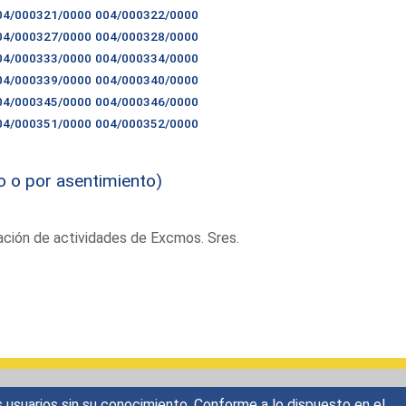
04/000321/0000
004/000322/0000
04/000327/0000
004/000328/0000
04/000333/0000
004/000334/0000
04/000339/0000
004/000340/0000
04/000345/0000
004/000346/0000
04/000351/0000
004/000352/0000
o o por asentimiento)
ación de actividades de Excmos. Sres.
s usuarios sin su conocimiento. Conforme a lo dispuesto en el