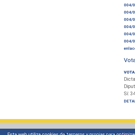
004/
004/
004/
004/
004/
004/
enlac
Vota
VOTAC
Dicta
Dipu
Sí: 3
DETA
Esta web utiliza cookies de terceros y propias para optimiza