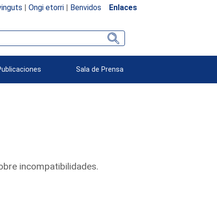
inguts
|
Ongi etorri
|
Benvidos
Enlaces
Publicaciones
Sala de Prensa
obre incompatibilidades.