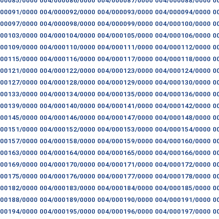
000091/0000
004/000092/0000
004/000093/0000
004/000094/0000
0
000097/0000
004/000098/0000
004/000099/0000
004/000100/0000
0
000103/0000
004/000104/0000
004/000105/0000
004/000106/0000
0
000109/0000
004/000110/0000
004/000111/0000
004/000112/0000
0
000115/0000
004/000116/0000
004/000117/0000
004/000118/0000
0
000121/0000
004/000122/0000
004/000123/0000
004/000124/0000
0
000127/0000
004/000128/0000
004/000129/0000
004/000130/0000
0
000133/0000
004/000134/0000
004/000135/0000
004/000136/0000
0
000139/0000
004/000140/0000
004/000141/0000
004/000142/0000
0
000145/0000
004/000146/0000
004/000147/0000
004/000148/0000
0
000151/0000
004/000152/0000
004/000153/0000
004/000154/0000
0
000157/0000
004/000158/0000
004/000159/0000
004/000160/0000
0
000163/0000
004/000164/0000
004/000165/0000
004/000166/0000
0
000169/0000
004/000170/0000
004/000171/0000
004/000172/0000
0
000175/0000
004/000176/0000
004/000177/0000
004/000178/0000
0
000182/0000
004/000183/0000
004/000184/0000
004/000185/0000
0
000188/0000
004/000189/0000
004/000190/0000
004/000191/0000
0
000194/0000
004/000195/0000
004/000196/0000
004/000197/0000
0