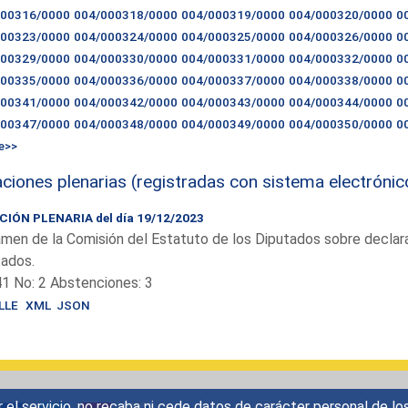
000316/0000
004/000318/0000
004/000319/0000
004/000320/0000
0
000323/0000
004/000324/0000
004/000325/0000
004/000326/0000
0
000329/0000
004/000330/0000
004/000331/0000
004/000332/0000
0
000335/0000
004/000336/0000
004/000337/0000
004/000338/0000
0
000341/0000
004/000342/0000
004/000343/0000
004/000344/0000
0
000347/0000
004/000348/0000
004/000349/0000
004/000350/0000
0
e>>
ciones plenarias (registradas con sistema electrónic
IÓN PLENARIA del día 19/12/2023
men de la Comisión del Estatuto de los Diputados sobre declar
tados.
41 No: 2 Abstenciones: 3
LLE
XML
JSON
r el servicio, no recaba ni cede datos de carácter personal de lo