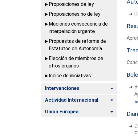
Aut
Proposiciones de ley
C
Proposiciones no de ley
Mociones consecuencia de
Resu
interpelación urgente
Aprob
Propuestas de reforma de
Estatutos de Autonomía
Tram
Elección de miembros de
Concl
otros órganos
Bole
Índice de iniciativas
B
Alternar
Intervenciones
A
Alternar
Actividad Internacional
t
Alternar
Unión Europea
Diar
D
P