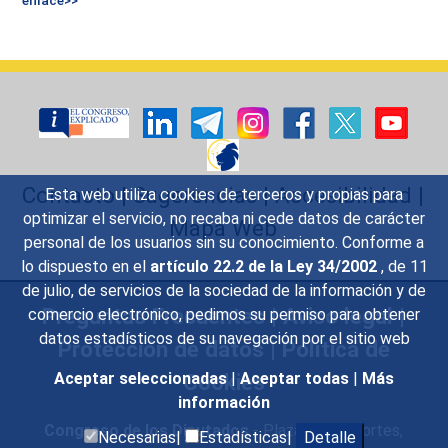
Contacto
|
Sugerencias
|
Accesibilidad
|
Esta web utiliza cookies de terceros y propias para
optimizar el servicio, no recaba ni cede datos de carácter
Mapa Web
personal de los usuarios sin su conocimiento. Conforme a
lo dispuesto en el
artículo 22.2 de la Ley 34/2002
, de 11
de julio, de servicios de la sociedad de la información y de
Preguntas Frecuentes
|
Aviso legal
|
comercio electrónico, pedimos su permiso para obtener
datos estadísticos de su navegación por el sitio web
Protección de datos
|
Política de
Cookies
Aceptar seleccionadas
|
Aceptar todas
|
Más
información
Congreso de los Diputados
- Plaza de las Cortes,
Necesarias|
Estadísticas|
Detalle