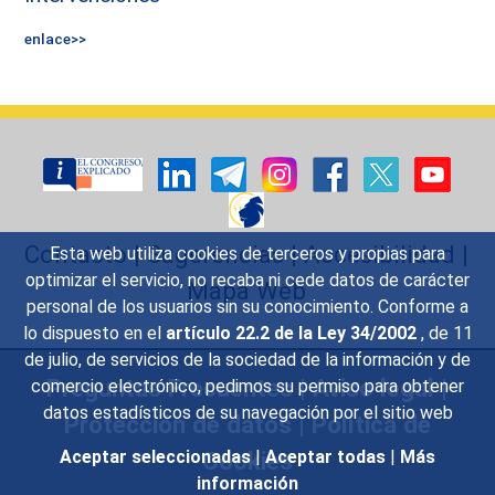
enlace>>
Contacto
|
Sugerencias
|
Accesibilidad
|
Esta web utiliza cookies de terceros y propias para
optimizar el servicio, no recaba ni cede datos de carácter
Mapa Web
personal de los usuarios sin su conocimiento. Conforme a
lo dispuesto en el
artículo 22.2 de la Ley 34/2002
, de 11
de julio, de servicios de la sociedad de la información y de
Preguntas Frecuentes
|
Aviso legal
|
comercio electrónico, pedimos su permiso para obtener
datos estadísticos de su navegación por el sitio web
Protección de datos
|
Política de
Cookies
Aceptar seleccionadas
|
Aceptar todas
|
Más
información