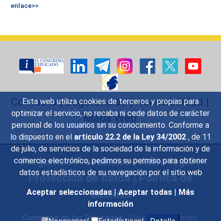
enlace>>
Contacto
|
Sugerencias
|
Accesibilidad
|
Esta web utiliza cookies de terceros y propias para
optimizar el servicio, no recaba ni cede datos de carácter
Mapa Web
personal de los usuarios sin su conocimiento. Conforme a
lo dispuesto en el
artículo 22.2 de la Ley 34/2002
, de 11
de julio, de servicios de la sociedad de la información y de
Preguntas Frecuentes
|
Aviso legal
|
comercio electrónico, pedimos su permiso para obtener
datos estadísticos de su navegación por el sitio web
Protección de datos
|
Política de
Cookies
Aceptar seleccionadas
|
Aceptar todas
|
Más
información
Congreso de los Diputados
- Plaza de las Cortes,