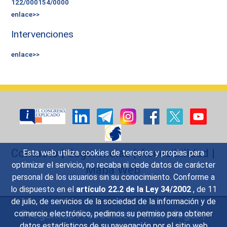
122/000154/0000
enlace>>
Intervenciones
enlace>>
Contacto
|
Sugerencias
|
Accesibilidad
|
Esta web utiliza cookies de terceros y propias para
optimizar el servicio, no recaba ni cede datos de carácter
Mapa Web
personal de los usuarios sin su conocimiento. Conforme a
lo dispuesto en el
artículo 22.2 de la Ley 34/2002
, de 11
de julio, de servicios de la sociedad de la información y de
Preguntas Frecuentes
|
Aviso legal
|
comercio electrónico, pedimos su permiso para obtener
datos estadísticos de su navegación por el sitio web