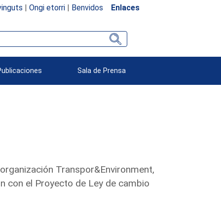
inguts
|
Ongi etorri
|
Benvidos
Enlaces
Publicaciones
Sala de Prensa
a organización Transpor&Environment,
ón con el Proyecto de Ley de cambio