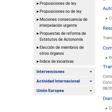
Proposiciones de ley
Aut
Proposiciones no de ley
C
Mociones consecuencia de
interpelación urgente
Resu
Propuestas de reforma de
Trami
Estatutos de Autonomía
Elección de miembros de
Com
otros órganos
C
Índice de iniciativas
Tram
Alternar
Intervenciones
Comi
Alternar
Actividad Internacional
Conc
08/0
Alternar
Unión Europea
Diar
D