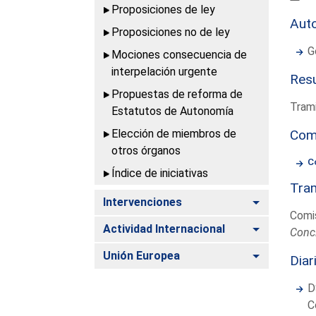
Proposiciones de ley
Aut
Proposiciones no de ley
G
Mociones consecuencia de
interpelación urgente
Resu
Propuestas de reforma de
Trami
Estatutos de Autonomía
Elección de miembros de
Com
otros órganos
C
Índice de iniciativas
Tram
Alternar
Intervenciones
Comis
Alternar
Actividad Internacional
Conc
Alternar
Unión Europea
Diar
D
C