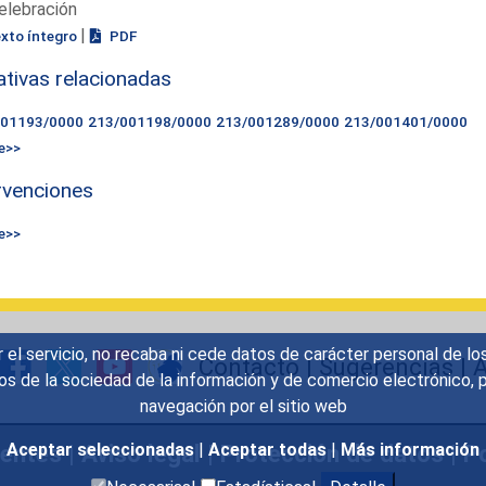
elebración
|
exto íntegro
PDF
iativas relacionadas
001193/0000
213/001198/0000
213/001289/0000
213/001401/0000
e>>
rvenciones
e>>
r el servicio, no recaba ni cede datos de carácter personal de lo
Contacto
|
Sugerencias
|
A
icios de la sociedad de la información y de comercio electrónic
navegación por el sitio web
uentes
|
Aviso legal
|
Protección de datos
|
Po
Aceptar seleccionadas
|
Aceptar todas
|
Más información