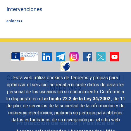
Intervenciones
enlace>>
Contacto
|
Sugerencias
|
Accesibilidad
|
Esta web utiliza cookies de terceros y propias para
optimizar el servicio, no recaba ni cede datos de carácter
Mapa Web
personal de los usuarios sin su conocimiento. Conforme a
lo dispuesto en el
artículo 22.2 de la Ley 34/2002
, de 11
de julio, de servicios de la sociedad de la información y de
Preguntas Frecuentes
|
Aviso legal
|
comercio electrónico, pedimos su permiso para obtener
datos estadísticos de su navegación por el sitio web
Protección de datos
|
Política de