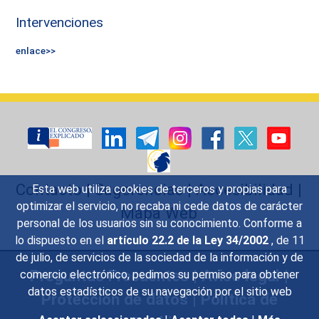
Intervenciones
enlace>>
Contacto
|
Sugerencias
|
Accesibilidad
|
Esta web utiliza cookies de terceros y propias para
optimizar el servicio, no recaba ni cede datos de carácter
Mapa Web
personal de los usuarios sin su conocimiento. Conforme a
lo dispuesto en el
artículo 22.2 de la Ley 34/2002
, de 11
de julio, de servicios de la sociedad de la información y de
Preguntas Frecuentes
|
Aviso legal
|
comercio electrónico, pedimos su permiso para obtener
datos estadísticos de su navegación por el sitio web
Protección de datos
|
Política de