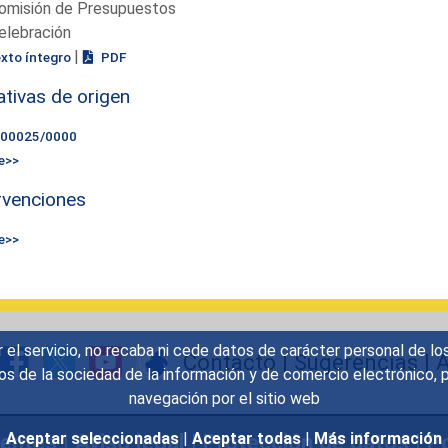
omisión de Presupuestos
elebración
|
exto íntegro
PDF
iativas de origen
000025/0000
e>>
rvenciones
e>>
r el servicio, no recaba ni cede datos de carácter personal de lo
Contacto
|
Sugerencias
|
A
icios de la sociedad de la información y de comercio electrónic
navegación por el sitio web
uentes
|
Aviso legal
|
Protección de datos
|
Po
Aceptar seleccionadas
|
Aceptar todas
|
Más información