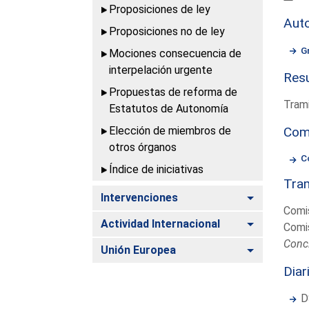
Proposiciones de ley
Aut
Proposiciones no de ley
G
Mociones consecuencia de
interpelación urgente
Resu
Propuestas de reforma de
Trami
Estatutos de Autonomía
Elección de miembros de
Com
otros órganos
C
Índice de iniciativas
Tram
Alternar
Intervenciones
Comi
Alternar
Actividad Internacional
Comi
Conc
Alternar
Unión Europea
Diar
D