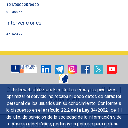
121/000025/0000
enlace>>
Intervenciones
enlace>>
Contacto
|
Sugerencias
|
Accesibilidad
|
Esta web utiliza cookies de terceros y propias para
optimizar el servicio, no recaba ni cede datos de carácter
Mapa Web
personal de los usuarios sin su conocimiento. Conforme a
lo dispuesto en el
artículo 22.2 de la Ley 34/2002
, de 11
de julio, de servicios de la sociedad de la información y de
Preguntas Frecuentes
|
Aviso legal
|
comercio electrónico, pedimos su permiso para obtener