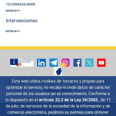
121/000025/0000
enlace>>
Intervenciones
enlace>>
Contacto
|
Sugerencias
|
Accesibilidad
|
Esta web utiliza cookies de terceros y propias para
optimizar el servicio, no recaba ni cede datos de carácter
Mapa Web
personal de los usuarios sin su conocimiento. Conforme a
lo dispuesto en el
artículo 22.2 de la Ley 34/2002
, de 11
de julio, de servicios de la sociedad de la información y de
Preguntas Frecuentes
|
Aviso legal
|
comercio electrónico, pedimos su permiso para obtener