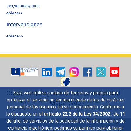
121/000025/0000
enlace>>
Intervenciones
enlace>>
Contacto
|
Sugerencias
|
Accesibilidad
|
Esta web utiliza cookies de terceros y propias para
optimizar el servicio, no recaba ni cede datos de carácter
Mapa Web
personal de los usuarios sin su conocimiento. Conforme a
lo dispuesto en el
artículo 22.2 de la Ley 34/2002
, de 11
de julio, de servicios de la sociedad de la información y de
Preguntas Frecuentes
|
Aviso legal
|
comercio electrónico, pedimos su permiso para obtener