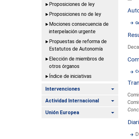
Proposiciones de ley
Aut
Proposiciones no de ley
G
Mociones consecuencia de
interpelación urgente
Resu
Propuestas de reforma de
Deca
Estatutos de Autonomía
Elección de miembros de
Com
otros órganos
C
Índice de iniciativas
Tram
Alternar
Intervenciones
Comi
Alternar
Actividad Internacional
Comi
Concl
Alternar
Unión Europea
Diar
D