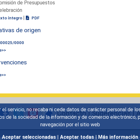
omisión de Presupuestos
elebración
|
exto íntegro
PDF
iativas de origen
000025/0000
e>>
rvenciones
e>>
r el servicio, no recaba ni cede datos de carácter personal de lo
Contacto
|
Sugerencias
|
A
icios de la sociedad de la información y de comercio electrónic
navegación por el sitio web
uentes
|
Aviso legal
|
Protección de datos
|
Po
Aceptar seleccionadas
|
Aceptar todas
|
Más información