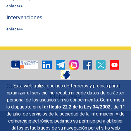
enlace>>
Intervenciones
enlace>>
Contacto
|
Sugerencias
|
Accesibilidad
|
Esta web utiliza cookies de terceros y propias para
optimizar el servicio, no recaba ni cede datos de carácter
Mapa Web
personal de los usuarios sin su conocimiento. Conforme a
lo dispuesto en el
artículo 22.2 de la Ley 34/2002
, de 11
de julio, de servicios de la sociedad de la información y de
Preguntas Frecuentes
|
Aviso legal
|
comercio electrónico, pedimos su permiso para obtener
datos estadísticos de su navegación por el sitio web
Protección de datos
|
Política de