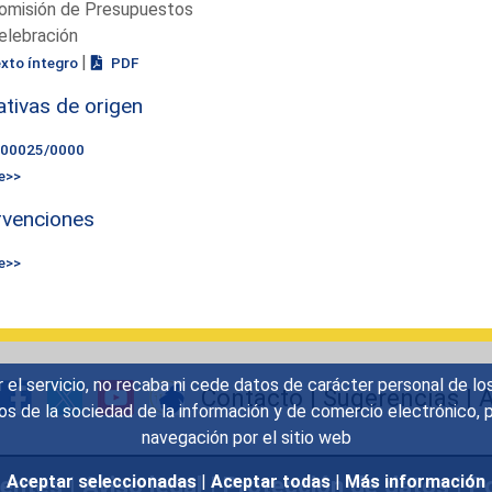
omisión de Presupuestos
elebración
|
exto íntegro
PDF
iativas de origen
000025/0000
e>>
rvenciones
e>>
r el servicio, no recaba ni cede datos de carácter personal de lo
Contacto
|
Sugerencias
|
A
icios de la sociedad de la información y de comercio electrónic
navegación por el sitio web
uentes
|
Aviso legal
|
Protección de datos
|
Po
Aceptar seleccionadas
|
Aceptar todas
|
Más información