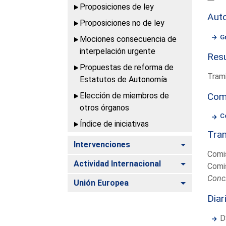
Proposiciones de ley
Aut
Proposiciones no de ley
G
Mociones consecuencia de
interpelación urgente
Resu
Propuestas de reforma de
Trami
Estatutos de Autonomía
Elección de miembros de
Com
otros órganos
C
Índice de iniciativas
Tram
Alternar
Intervenciones
Comi
Alternar
Actividad Internacional
Comi
Conc
Alternar
Unión Europea
Diar
D